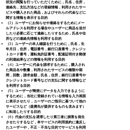
状況の閲覧を行っていただくために，氏名，住所，
連絡先，支払方法などの登録情報，利用されたサー
ビスや購入された商品，およびそれらの代金などに
関する情報を表示する目的
（2）ユーザーにお知らせや連絡をするためにメー
ルアドレスを利用する場合やユーザーに商品を送付
したり必要に応じて連絡したりするため，氏名や住
所などの連絡先情報を利用する目的
（3）ユーザーの本人確認を行うために，氏名，生
年月日，住所，電話番号，銀行口座番号，クレジッ
トカード番号，運転免許証番号，配達証明付き郵便
の到達結果などの情報を利用する目的
（4）ユーザーに代金を請求するために，購入され
た商品名や数量，利用されたサービスの種類や期
間，回数，請求金額，氏名，住所，銀行口座番号や
クレジットカード番号などの支払に関する情報など
を利用する目的
（5）ユーザーが簡便にデータを入力できるように
するために，当社に登録されている情報を入力画面
に表示させたり，ユーザーのご指示に基づいて他の
サービスなど（提携先が提供するものも含みます）
に転送したりする目的
（6）代金の支払を遅滞したり第三者に損害を発生
させたりするなど，本サービスの利用規約に違反し
たユーザーや，不正・不当な目的でサービスを利用