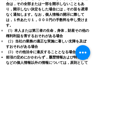
合は，その全部または一部を開示しないこともあ
り，開示しない決定をした場合には，その旨を遅滞
なく通知します。なお，個人情報の開示に際して
は，１件あたり１，０００円の手数料を申し受けま
す。
（1）本人または第三者の生命，身体，財産その他の
権利利益を害するおそれがある場合
（2）当社の業務の適正な実施に著しい支障を及ぼ
すおそれがある場合
（3）その他法令に違反することとなる場合
前項の定めにかかわらず，履歴情報および特性情報
などの個人情報以外の情報については，原則として
開示いたしません。
第６条（個人情報の訂正および削除）
ユーザーは，当社の保有する自己の個人情報が誤っ
た情報である場合には，当社が定める手続きによ
り，当社に対して個人情報の訂正または削除を請求
することができます。
当社は，ユーザーから前項の請求を受けてその請求
に応じる必要があると判断した場合には，遅滞な
く，当該個人情報の訂正または削除を行い，これを
ユーザーに通知します。
第７条（個人情報の利用停止等）
当社は，本人から，個人情報が，利用目的の範囲を
超えて取り扱われているという理由，または不正の