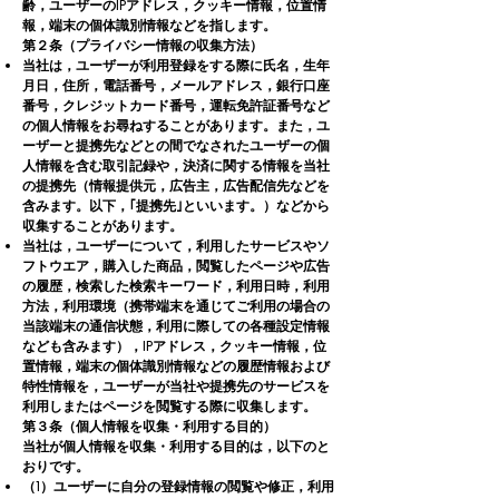
齢，ユーザーのIPアドレス，クッキー情報，位置情
報，端末の個体識別情報などを指します。
第２条（プライバシー情報の収集方法）
当社は，ユーザーが利用登録をする際に氏名，生年
月日，住所，電話番号，メールアドレス，銀行口座
番号，クレジットカード番号，運転免許証番号など
の個人情報をお尋ねすることがあります。また，ユ
ーザーと提携先などとの間でなされたユーザーの個
人情報を含む取引記録や，決済に関する情報を当社
の提携先（情報提供元，広告主，広告配信先などを
含みます。以下，｢提携先｣といいます。）などから
収集することがあります。
当社は，ユーザーについて，利用したサービスやソ
フトウエア，購入した商品，閲覧したページや広告
の履歴，検索した検索キーワード，利用日時，利用
方法，利用環境（携帯端末を通じてご利用の場合の
当該端末の通信状態，利用に際しての各種設定情報
なども含みます），IPアドレス，クッキー情報，位
置情報，端末の個体識別情報などの履歴情報および
特性情報を，ユーザーが当社や提携先のサービスを
利用しまたはページを閲覧する際に収集します。
第３条（個人情報を収集・利用する目的）
当社が個人情報を収集・利用する目的は，以下のと
おりです。
（1）ユーザーに自分の登録情報の閲覧や修正，利用