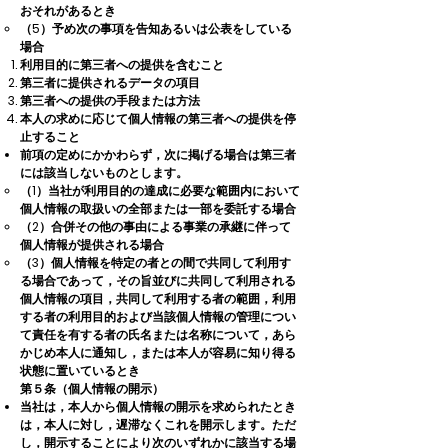
おそれがあるとき
（5）予め次の事項を告知あるいは公表をしている
場合
利用目的に第三者への提供を含むこと
第三者に提供されるデータの項目
第三者への提供の手段または方法
本人の求めに応じて個人情報の第三者への提供を停
止すること
前項の定めにかかわらず，次に掲げる場合は第三者
には該当しないものとします。
（1）当社が利用目的の達成に必要な範囲内において
個人情報の取扱いの全部または一部を委託する場合
（2）合併その他の事由による事業の承継に伴って
個人情報が提供される場合
（3）個人情報を特定の者との間で共同して利用す
る場合であって，その旨並びに共同して利用される
個人情報の項目，共同して利用する者の範囲，利用
する者の利用目的および当該個人情報の管理につい
て責任を有する者の氏名または名称について，あら
かじめ本人に通知し，または本人が容易に知り得る
状態に置いているとき
第５条（個人情報の開示）
当社は，本人から個人情報の開示を求められたとき
は，本人に対し，遅滞なくこれを開示します。ただ
し，開示することにより次のいずれかに該当する場