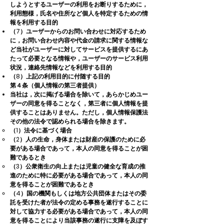
しようとするユーザーの利用をお断りするために，
利用態様，氏名や住所など個人を特定するための情
報を利用する目的
（7）ユーザーからのお問い合わせに対応するため
に，お問い合わせ内容や代金の請求に関する情報な
ど当社がユーザーに対してサービスを提供するにあ
たって必要となる情報や，ユーザーのサービス利用
状況，連絡先情報などを利用する目的
（8）上記の利用目的に付随する目的
第４条（個人情報の第三者提供）
当社は，次に掲げる場合を除いて，あらかじめユー
ザーの同意を得ることなく，第三者に個人情報を提
供することはありません。ただし，個人情報保護法
その他の法令で認められる場合を除きます。
（1）法令に基づく場合
（2）人の生命，身体または財産の保護のために必
要がある場合であって，本人の同意を得ることが困
難であるとき
（3）公衆衛生の向上または児童の健全な育成の推
進のために特に必要がある場合であって，本人の同
意を得ることが困難であるとき
（4）国の機関もしくは地方公共団体またはその委
託を受けた者が法令の定める事務を遂行することに
対して協力する必要がある場合であって，本人の同
意を得ることにより当該事務の遂行に支障を及ぼす