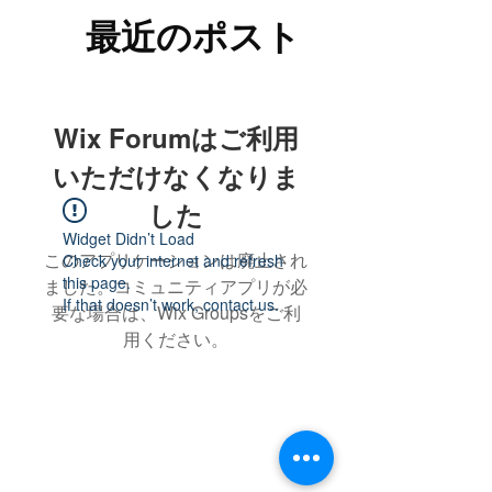
最近のポスト
Wix Forumはご利用
いただけなくなりま
した
Widget Didn’t Load
このアプリケーションは廃止され
Check your internet and refresh
this page.
ました。コミュニティアプリが必
If that doesn’t work, contact us.
要な場合は、Wix Groupsをご利
用ください。